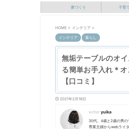
家づくり
子育
HOME
>
インテリア
>
インテリア
暮らし
無垢テーブルのオイ
る簡単お手入れ＊オ
【口コミ】
2021年2月18日
yuika
30代、4歳と2歳の男
専業主婦からwebライ