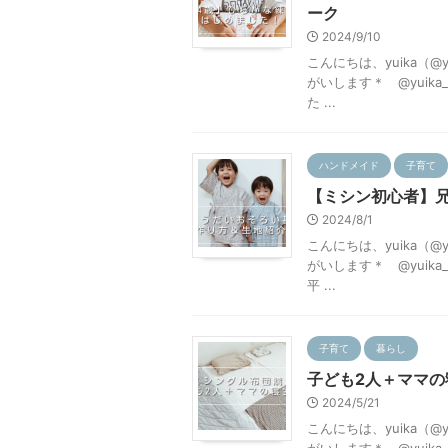
ーク
2024/9/10
こんにちは、yuika（@y
がいします＊ @yuik
た ...
ハンドメイド
子育て
【ミシン初心者】
2024/8/1
こんにちは、yuika（@y
がいします＊ @yuik
平 ...
子育て
暮らし
子ども2人＋ママ
2024/5/21
こんにちは、yuika（@y
がいします＊ @yuik