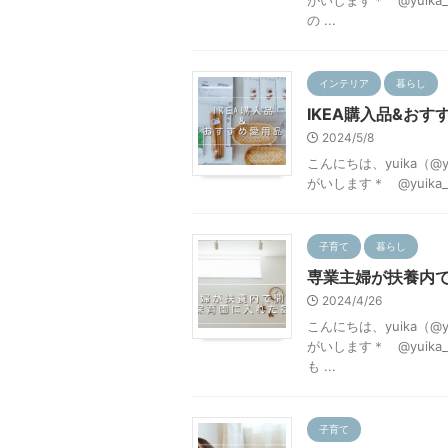
の ...
インテリア
暮らし
IKEA購入品&お
2024/5/8
こんにちは、yuika（@y
がいします＊ @yuika
子育て
暮らし
専業主婦が扶養内
2024/4/26
こんにちは、yuika（@y
がいします＊ @yuik
も ...
子育て