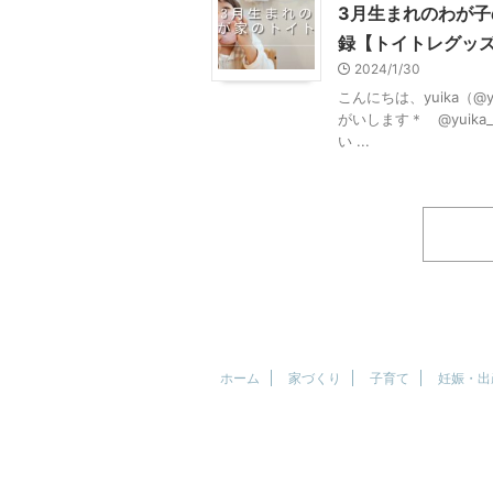
3月生まれのわが
録【トイトレグッ
2024/1/30
こんにちは、yuika（@y
がいします＊ @yuik
い ...
ホーム
家づくり
子育て
妊娠・出