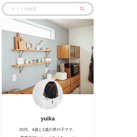
主婦が扶養内で開業して
【4歳】ひらがな練習始めま
【ミシ
保育園に入れた方法
した！くもんのこどもえんぴ
い甚平
つ...
yuika
30代、4歳と2歳の男の子ママ。