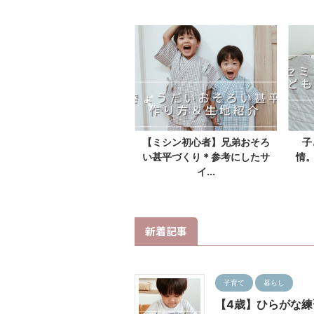
4歳】ひらがな練習始めま
【ミシン初心者】兄弟おそろ
子
た！くもんのこどもえんぴ
い甚平づくり＊参考にしたサ
情
つ...
イ...
新着記事
子育て
暮らし
【4歳】ひらがな