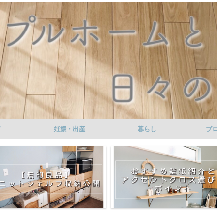
て
妊娠・出産
暮らし
ブ