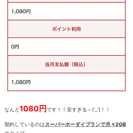
1080円
なんと
です！！安すぎる～('_')！！
契約しているのは
スーパーホーダイプランで月々2GB