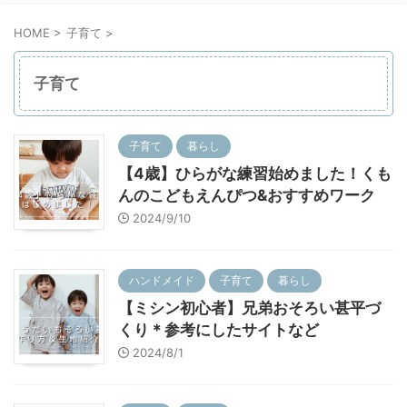
HOME
>
子育て
>
子育て
子育て
暮らし
【4歳】ひらがな練習始めました！くも
んのこどもえんぴつ&おすすめワーク
2024/9/10
ハンドメイド
子育て
暮らし
【ミシン初心者】兄弟おそろい甚平づ
くり＊参考にしたサイトなど
2024/8/1