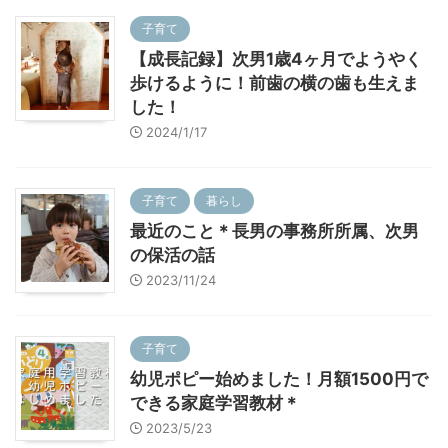
子育て
【成長記録】次男1歳4ヶ月でようやく
歩けるように！前歯の横の歯も生えま
した！
2024/1/17
子育て
暮らし
最近のこと＊長男の事務所所属、次男
の保活の話
2023/11/24
子育て
幼児ポピー始めました！月額1500円で
できる家庭学習教材＊
2023/5/23