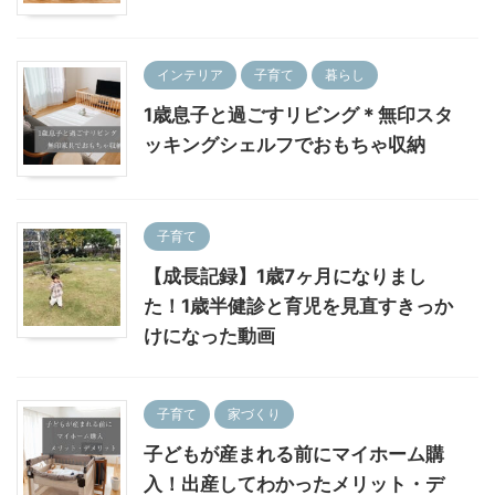
インテリア
子育て
暮らし
1歳息子と過ごすリビング＊無印スタ
ッキングシェルフでおもちゃ収納
子育て
【成長記録】1歳7ヶ月になりまし
た！1歳半健診と育児を見直すきっか
けになった動画
子育て
家づくり
子どもが産まれる前にマイホーム購
入！出産してわかったメリット・デ