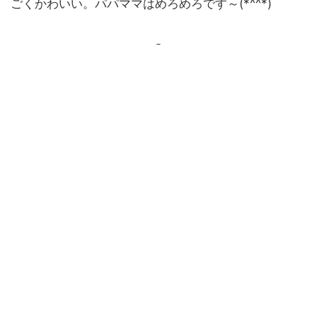
ごくかわいい。パパママはめろめろです～(*^^*)