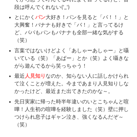
段は呼んでくれない('_')
とにかく
パン
大好き！パンを見ると「パ！！」と
大興奮！バナナも好きで「バ！」と言ってるけ
ど、パパもパンもバナナも全部一緒な気がする
（笑）
言葉ではないけどよく「あしゃーあしゃー」と囁
いている（笑）「あぱー」とか（笑）よく囁きな
がら遊んでるから笑っちゃう！
最近
人見知り
なのか、知らない人に話しかけられ
て泣くことが増えた。今まであまり人見知りしな
かったけど、最近また出てきたのかな～。
先日実家に帰った時半年違いのいとこちゃんと喧
嘩！人生初の喧嘩を経験しました（笑）壁に押し
つけられ息子はギャン泣き、強くなるんだぞ～
（笑）