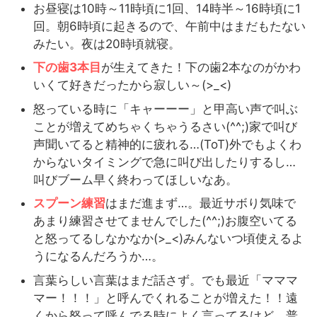
お昼寝は10時～11時頃に1回、14時半～16時頃に1
回。朝6時頃に起きるので、午前中はまだもたない
みたい。夜は20時頃就寝。
下の歯3本目
が生えてきた！下の歯2本なのがかわ
いくて好きだったから寂しい～(>_<)
怒っている時に「キャーーー」と甲高い声で叫ぶ
ことが増えてめちゃくちゃうるさい(^^;)家で叫び
声聞いてると精神的に疲れる…(ToT)外でもよくわ
からないタイミングで急に叫び出したりするし…
叫びブーム早く終わってほしいなあ。
スプーン練習
はまだ進まず…。最近サボり気味で
あまり練習させてませんでした(^^;)お腹空いてる
と怒ってるしなかなか(>_<)みんないつ頃使えるよ
うになるんだろうか…。
言葉らしい言葉はまだ話さず。でも最近「マママ
マー！！！」と呼んでくれることが増えた！！遠
くから怒って呼んでる時によく言ってるけど、普