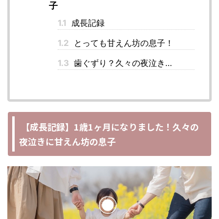
子
1.1
成長記録
1.2
とっても甘えん坊の息子！
1.3
歯ぐずり？久々の夜泣き…
【成長記録】1歳1ヶ月になりました！久々の
夜泣きに甘えん坊の息子