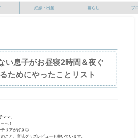
て
妊娠・出産
暮らし
ブ
ない息子がお昼寝2時間＆夜ぐ
るためにやったことリスト
の子ママ。
ターへ！
ンテリアが好き◎
てのこと、育児グッズレビューも書いています。