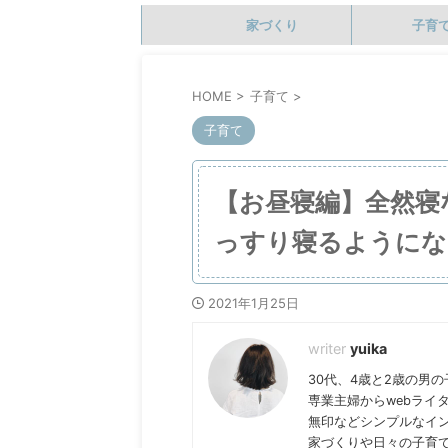
家づくり
子育
HOME
>
子育て
>
子育て
【お昼寝編】全然寝
っすり寝るようにな
2021年1月25日
yuika
30代、4歳と2歳の男
専業主婦からwebライ
無印などシンプルなイ
家づくりや日々の子育