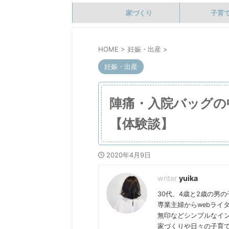
家づくり
子育
HOME
>
妊娠・出産
>
妊娠・出産
陣痛・入院バッグの
【体験談】
2020年4月9日
yuika
30代、4歳と2歳の男
専業主婦からwebライ
無印などシンプルなイ
家づくりや日々の子育