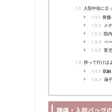
1.3
入院中役に立
1.3.1
骨盤
1.3.2
メデ
1.3.3
院内
1.3.4
ペー
1.3.5
育児
1.4
持って行けば
1.4.1
肌触
1.4.2
扇
陣痛・入院バッグ