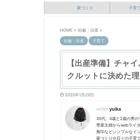
家づくり
子育
HOME
>
妊娠・出産
>
妊娠・出産
子育て
【出産準備】チャイ
クルットに決めた理
2020年1月29日
yuika
30代、4歳と2歳の男
専業主婦からwebライ
無印などシンプルなイ
家づくりや日々の子育