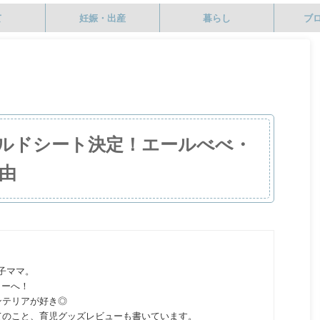
て
妊娠・出産
暮らし
ブ
ルドシート決定！エールべべ・
由
の子ママ。
ターへ！
ンテリアが好き◎
てのこと、育児グッズレビューも書いています。