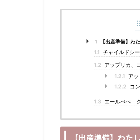
1
【出産準備】わた
1.1
チャイルドシー
1.2
アップリカ、
1.2.1
アッ
1.2.2
コン
1.3
エールべべ ク
【出産準備】わた