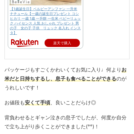
【1歳誕生日】ベルビーアンファン 一升米
ナチュール【一歳の誕生日プレゼント コシ
ヒカリ 一歳 1歳 一升餅 一生米 ベビーリュッ
ク ハイセンス 人気 おしゃれ プレゼント 男
の子 女の子 子供 リュック 名入れ インス
タ】
楽天で購入
パッケージもすごくかわいくてお気に入り♩何より
お
米だと日持ちするし、息子も食べることができる
のが
うれしいです！
お値段も
安くて手頃
、良いことだらけ◎
背負わせるとギャン泣きの息子でしたが、何度か自分
で立ち上がり歩くことができました(°°)！