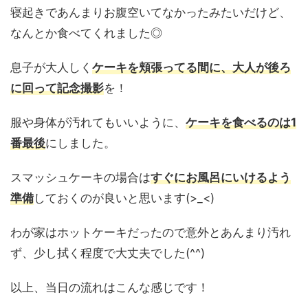
寝起きであんまりお腹空いてなかったみたいだけど、
なんとか食べてくれました◎
息子が大人しく
ケーキを頬張ってる間に、大人が後ろ
に回って記念撮影
を！
服や身体が汚れてもいいように、
ケーキを食べるのは1
番最後
にしました。
スマッシュケーキの場合は
すぐにお風呂にいけるよう
準備
しておくのが良いと思います(>_<)
わが家はホットケーキだったので意外とあんまり汚れ
ず、少し拭く程度で大丈夫でした(^^)
以上、当日の流れはこんな感じです！