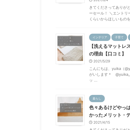
きてくださってありがと
ーセール！ ＼エントリ
くらいからほしいものをた
インテリア
子育て
【洗えるマットレ
の理由【口コミ】
2021/5/29
こんにちは、yuika（@y
がいします＊ @yuik
ッ ...
暮らし
色々あるけどやっ
かったメリット・
2021/4/15
きてくださってありが