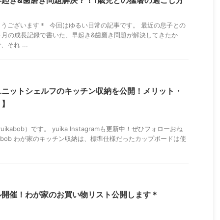
起き&歯磨き問題解決？！1歳児との猛暑の過ごし方
うございます＊ 今回はゆるい日常の記事です。 最近の息子との
ヶ月の成長記録で書いた、早起き&歯磨き問題が解決してきたか
それ ...
ユニットシェルフのキッチン収納を公開！メリット・
ミ】
uikabob）です。 yuika Instagramも更新中！ぜひフォローおね
a_bob わが家のキッチン収納は、標準仕様だったカップボードは使
ル開催！わが家のお買い物リスト公開します＊