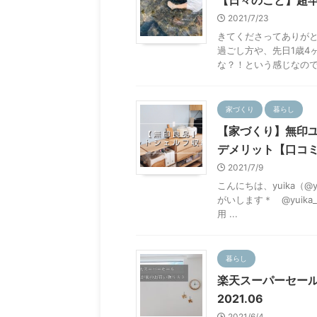
【日々のこと】超早
2021/7/23
きてくださってありがと
過ごし方や、先日1歳4
な？！という感じなので、
家づくり
暮らし
【家づくり】無印
デメリット【口コ
2021/7/9
こんにちは、yuika（@y
がいします＊ @yuik
用 ...
暮らし
楽天スーパーセー
2021.06
2021/6/4