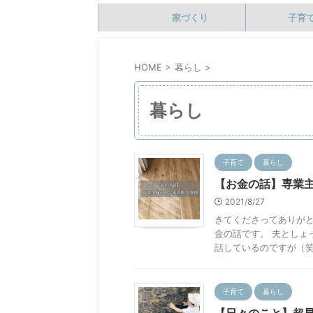
家づくり
子育
HOME
>
暮らし
>
暮らし
子育て
暮らし
【お金の話】専業
2021/8/27
きてくださってありが
金の話です。 夫としょ
話しているのですが（笑）
子育て
暮らし