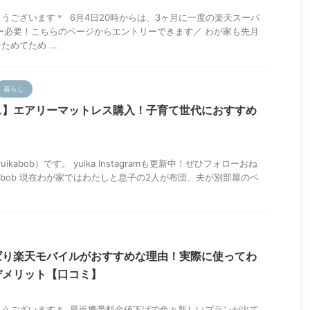
うございます＊ 6月4日20時からは、3ヶ月に一度の楽天スーパ
ー必要！こちらのページからエントリーできます／ わが家も先月
めてため ...
暮らし
ス】エアリーマットレス購入！子育て世代におすすめ
uikabob）です。 yuika Instagramも更新中！ぜひフォローおね
a_bob 現在わが家ではわたしと息子の2人が布団、夫が別部屋のベ
ぱり楽天モバイルがおすすめな理由！実際に使ってわ
デメリット【口コミ】
とうございます＊ 最近携帯料金値下げで色々新しいプランが出て