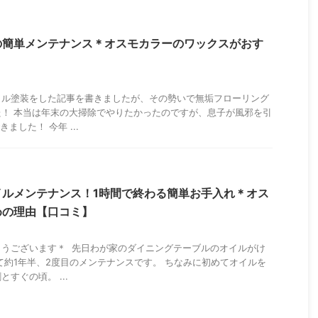
の簡単メンテナンス＊オスモカラーのワックスがおす
イル塗装をした記事を書きましたが、その勢いで無垢フローリング
！ 本当は年末の大掃除でやりたかったのですが、息子が風邪を引
ました！ 今年 ...
イルメンテナンス！1時間で終わる簡単お手入れ＊オス
めの理由【口コミ】
とうございます＊ 先日わが家のダイニングテーブルのオイルがけ
て約1年半、2度目のメンテナンスです。 ちなみに初めてオイルを
すぐの頃。 ...