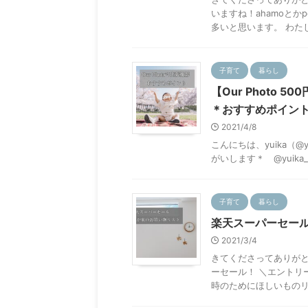
いますね！ahamoとか
多いと思います。 わたしは
子育て
暮らし
【Our Photo
＊おすすめポイン
2021/4/8
こんにちは、yuika（@y
がいします＊ @yuika_
子育て
暮らし
楽天スーパーセー
2021/3/4
きてくださってありがと
ーセール！ ＼エントリ
時のためにほしいものリス