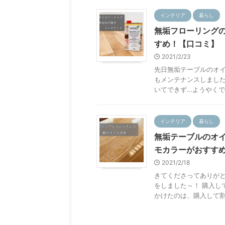
インテリア
暮らし
無垢フローリング
すめ！【口コミ】
2021/2/23
先日無垢テーブルのオ
もメンテナンスしました
いてできず…ようやくでき
インテリア
暮らし
無垢テーブルのオ
モカラーがおすす
2021/2/18
きてくださってありが
をしました～！ 購入し
かけたのは、購入して割と