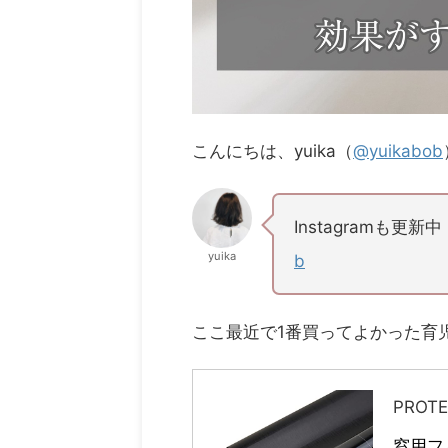
こんにちは、yuika（
@yuikabob
Instagramも
yuika
b
ここ最近で1番買ってよかった育
PROT
窓用フ