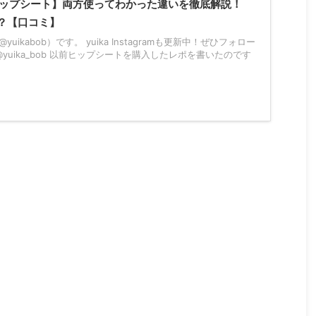
ヒップシート】両方使ってわかった違いを徹底解説！
？【口コミ】
yuikabob）です。 yuika Instagramも更新中！ぜひフォロー
yuika_bob 以前ヒップシートを購入したレポを書いたのです