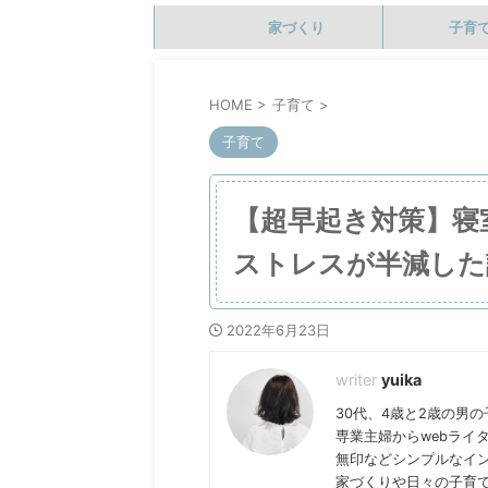
家づくり
子育
HOME
>
子育て
>
子育て
【超早起き対策】寝
ストレスが半減した
2022年6月23日
yuika
30代、4歳と2歳の男
専業主婦からwebライ
無印などシンプルなイ
家づくりや日々の子育