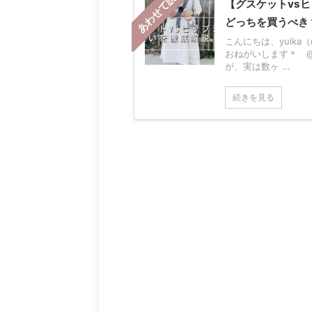
あわせて読む
【グスケットvs
どっちを買うべき
こんにちは、yuika（@
おねがいします＊ @
が、実は数ヶ ...
続きを見る