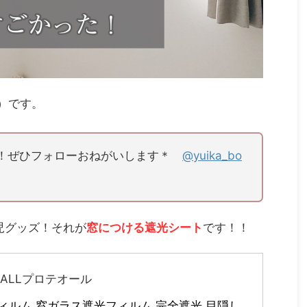
）です。
更新中！ぜひフォローおねがいします＊
@yuika_bo
児グッズ！それが
窓につける遮光シート
です！！
EALLプロテオール
ィルム 窓ガラス遮光フィルム 完全遮光 目隠し