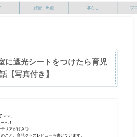
て
妊娠・出産
暮らし
ブ
室に遮光シートをつけたら育児
話【写真付き】
の子ママ。
ターへ！
ンテリアが好き◎
てのこと、育児グッズレビューも書いています。