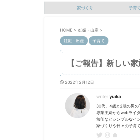
家づくり
子育
HOME
>
妊娠・出産
>
妊娠・出産
子育て
【ご報告】新しい家
2022年2月12日
yuika
30代、4歳と2歳の男
専業主婦からwebライ
無印などシンプルなイ
家づくりや日々の子育