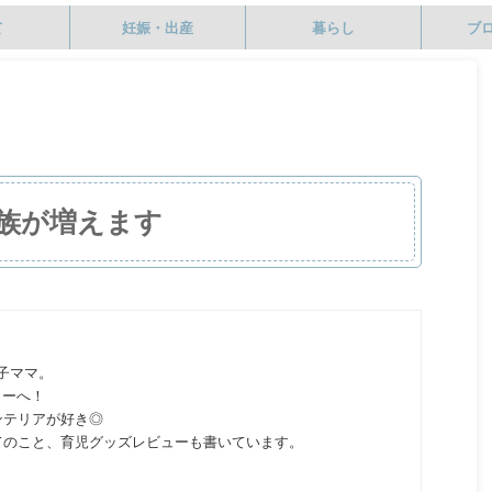
て
妊娠・出産
暮らし
ブ
族が増えます
の子ママ。
ターへ！
ンテリアが好き◎
てのこと、育児グッズレビューも書いています。