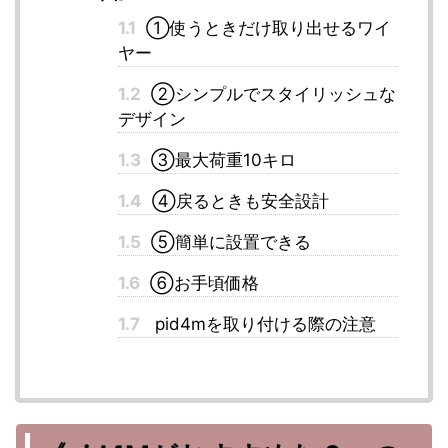
1.1
①使うときだけ取り出せるワイ
ヤー
1.2
②シンプルでスタイリッシュな
デザイン
1.3
③最大荷重10キロ
1.4
④戻るときも安全設計
1.5
⑤簡単に設置できる
1.6
⑥お手頃価格
1.7
pid4mを取り付ける際の注意