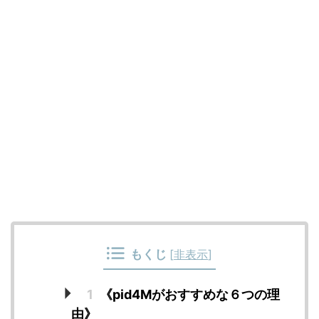
もくじ
[
非表示
]
1
《pid4Mがおすすめな６つの理
由》